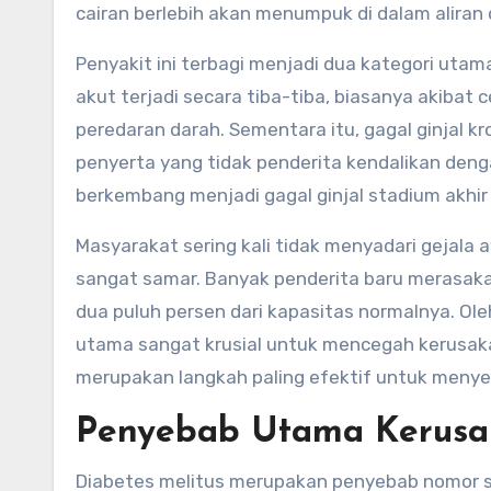
cairan berlebih akan menumpuk di dalam aliran
Penyakit ini terbagi menjadi dua kategori utama, yaitu gagal ginjal akut dan gagal ginjal kronis. Gagal ginjal
akut terjadi secara tiba-tiba, biasanya akibat
peredaran darah. Sementara itu, gagal ginjal 
penyerta yang tidak penderita kendalikan deng
berkembang menjadi gagal ginjal stadium akh
Masyarakat sering kali tidak menyadari gejala 
sangat samar. Banyak penderita baru merasaka
dua puluh persen dari kapasitas normalnya. Ol
utama sangat krusial untuk mencegah kerusakan 
merupakan langkah paling efektif untuk menyela
Penyebab Utama Kerusak
Diabetes melitus merupakan penyebab nomor satu