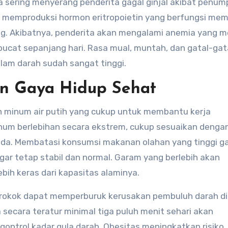
ga sering menyerang penderita gagal ginjal akibat penu
al memproduksi hormon eritropoietin yang berfungsi mem
g. Akibatnya, penderita akan mengalami anemia yang 
pucat sepanjang hari. Rasa mual, muntah, dan gatal-gat
lam darah sudah sangat tinggi.
n Gaya Hidup Sehat
an minum air putih yang cukup untuk membantu kerja
inum berlebihan secara ekstrem, cukup sesuaikan denga
Anda. Membatasi konsumsi makanan olahan yang tinggi g
ar tetap stabil dan normal. Garam yang berlebih akan
bih keras dari kapasitas alaminya.
 rokok dapat memperburuk kerusakan pembuluh darah di
 secara teratur minimal tiga puluh menit sehari akan
ntrol kadar gula darah. Obesitas meningkatkan risiko