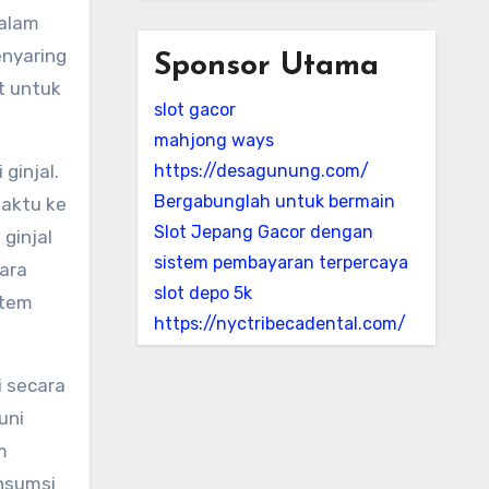
dalam
enyaring
Sponsor Utama
t untuk
slot gacor
mahjong ways
ginjal.
https://desagunung.com/
Bergabunglah untuk bermain
waktu ke
Slot Jepang Gacor dengan
ginjal
sistem pembayaran terpercaya
cara
slot depo 5k
stem
https://nyctribecadental.com/
i secara
uni
m
nsumsi