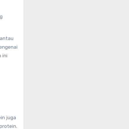
a
ng
mantau
mengenai
 ini
in juga
protein.