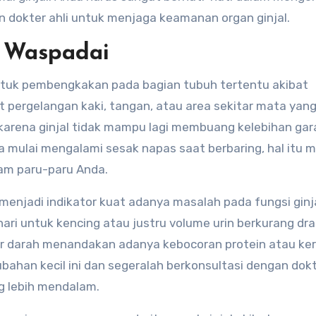
dokter ahli untuk menjaga keamanan organ ginjal.
 Waspadai
bentuk pembengkakan pada bagian tubuh tertentu akibat
 pergelangan kaki, tangan, atau area sekitar mata yan
i karena ginjal tidak mampu lagi membuang kelebihan ga
nda mulai mengalami sesak napas saat berbaring, hal itu 
am paru-paru Anda.
menjadi indikator kuat adanya masalah pada fungsi ginj
ari untuk kencing atau justru volume urin berkurang dra
ur darah menandakan adanya kebocoran protein atau ke
ubahan kecil ini dan segeralah berkonsultasi dengan dok
g lebih mendalam.