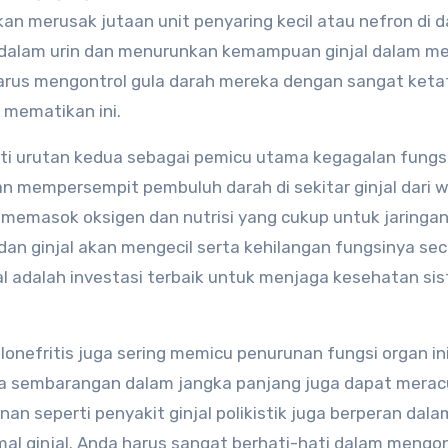
an merusak jutaan unit penyaring kecil atau nefron di 
ke dalam urin dan menurunkan kemampuan ginjal dalam m
harus mengontrol gula darah mereka dengan sangat keta
 mematikan ini.
i urutan kedua sebagai pemicu utama kegagalan fungsi 
 mempersempit pembuluh darah di sekitar ginjal dari 
memasok oksigen dan nutrisi yang cukup untuk jaringan 
dan ginjal akan mengecil serta kehilangan fungsinya se
 adalah investasi terbaik untuk menjaga kesehatan si
lonefritis juga sering memicu penurunan fungsi organ in
ara sembarangan dalam jangka panjang juga dapat merac
nan seperti penyakit ginjal polikistik juga berperan dala
al ginjal. Anda harus sangat berhati-hati dalam mengo