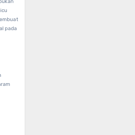
mpukan
icu
membuat
al pada
n
aram