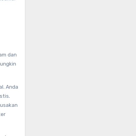
g
ram dan
mungkin
al. Anda
stis.
rusakan
ter