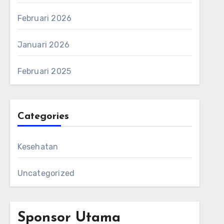
Februari 2026
Januari 2026
Februari 2025
Categories
Kesehatan
Uncategorized
Sponsor Utama