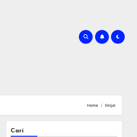
Home
Ginjal
Cari