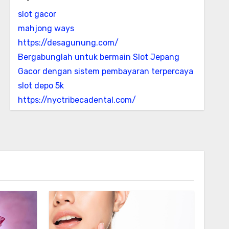
slot gacor
mahjong ways
https://desagunung.com/
Bergabunglah untuk bermain Slot Jepang
Gacor dengan sistem pembayaran terpercaya
slot depo 5k
https://nyctribecadental.com/