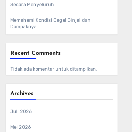
Secara Menyeluruh
Memahami Kondisi Gagal Ginjal dan
Dampaknya
Recent Comments
Tidak ada komentar untuk ditampilkan.
Archives
Juli 2026
Mei 2026