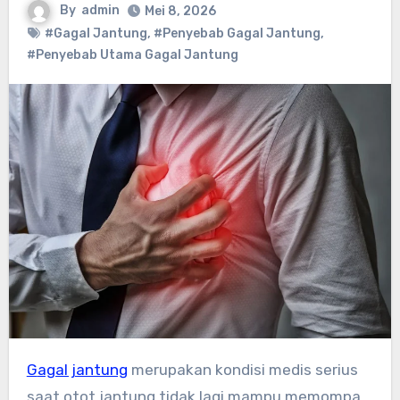
By
admin
Mei 8, 2026
#Gagal Jantung
,
#Penyebab Gagal Jantung
,
#Penyebab Utama Gagal Jantung
Gagal jantung
merupakan kondisi medis serius
saat otot jantung tidak lagi mampu memompa