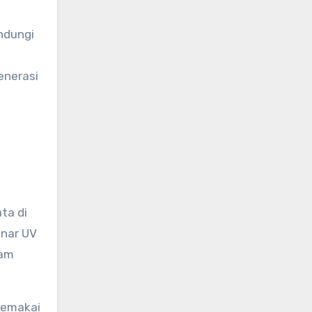
ndungi
enerasi
ta di
inar UV
tam
 memakai