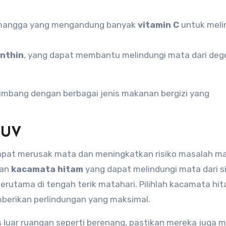
an mangga yang mengandung banyak
vitamin C
untuk meli
anthin
, yang dapat membantu melindungi mata dari deg
imbang dengan berbagai jenis makanan bergizi yang
r UV
dapat merusak mata dan meningkatkan risiko masalah ma
kan
kacamata hitam
yang dapat melindungi mata dari s
terutama di tengah terik matahari. Pilihlah kacamata hi
berikan perlindungan yang maksimal.
as luar ruangan seperti berenang, pastikan mereka juga