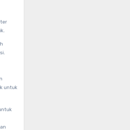
ter
k.
uh
si.
n
ik untuk
untuk
gan