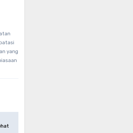
watan
batasi
an yang
biasaan
ehat