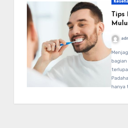
Keseh
Tips
Mulu
ad
Menjaga Kesehatan Gigi – Gigi dan mulut adalah
bagian 
terlup
Padaha
hanya 